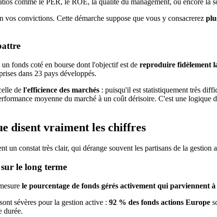
es ratios comme le PER, le ROE, la qualité du management, ou encore la
selon vos convictions. Cette démarche suppose que vous y consacrerez
plu
battre
t un fonds coté en bourse dont l'objectif est de
reproduire fidèlement 
prises dans 23 pays développés.
celle de
l'efficience des marchés
: puisqu'il est statistiquement très diff
performance moyenne du marché à un coût dérisoire. C'est une logique de
ue disent vraiment les chiffres
t un constat très clair, qui dérange souvent les partisans de la gestion a
sur le long terme
mesure
le pourcentage de fonds gérés activement qui parviennent à 
sont sévères pour la gestion active :
92 % des fonds actions Europe
so
e durée.