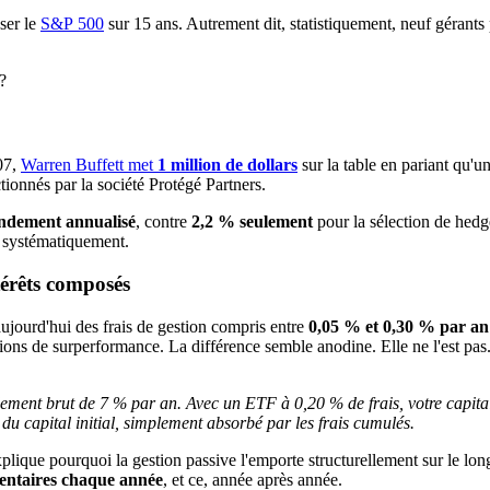
ser le
S&P 500
sur 15 ans. Autrement dit, statistiquement, neuf gérants 
?
07,
Warren Buffett met
1 million de dollars
sur la table en pariant qu'u
ionnés par la société Protégé Partners.
ndement annualisé
, contre
2,2 % seulement
pour la sélection de hedge
nt systématiquement.
ntérêts composés
aujourd'hui des frais de gestion compris entre
0,05 % et 0,30 % par an
ions de surperformance. La différence semble anodine. Elle ne l'est pas
ement brut de 7 % par an. Avec un ETF à 0,20 % de frais, votre capital 
nt du capital initial, simplement absorbé par les frais cumulés.
lique pourquoi la gestion passive l'emporte structurellement sur le long 
mentaires chaque année
, et ce, année après année.