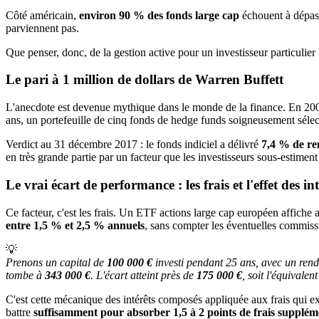
Côté américain,
environ 90 % des fonds large cap
échouent à dépas
parviennent pas.
Que penser, donc, de la gestion active pour un investisseur particulier 
Le pari à 1 million de dollars de Warren Buffett
L'anecdote est devenue mythique dans le monde de la finance. En 20
ans, un portefeuille de cinq fonds de hedge funds soigneusement sélect
Verdict au 31 décembre 2017 : le fonds indiciel a délivré
7,4 % de re
en très grande partie par un facteur que les investisseurs sous-estime
Le vrai écart de performance : les frais et l'effet des i
Ce facteur, c'est les frais. Un ETF actions large cap européen affiche 
entre 1,5 % et 2,5 % annuels
, sans compter les éventuelles commiss
💡
Prenons un capital de 
100 000 €
 investi pendant 25 ans, avec un rend
tombe à 
343 000 €
. L'écart atteint près de 
175 000 €
, soit l'équivale
C'est cette mécanique des intérêts composés appliquée aux frais qui exp
battre
suffisamment pour absorber 1,5 à 2 points de frais supplé