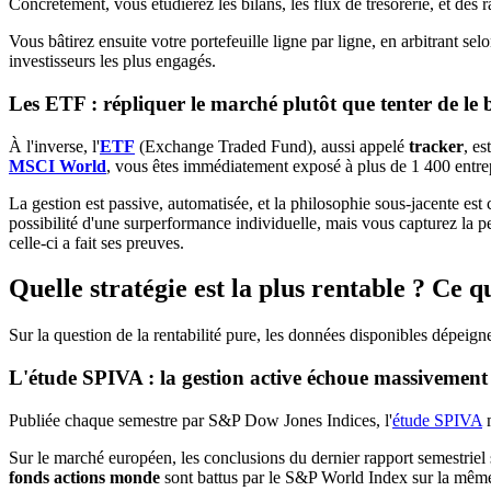
Concrètement, vous étudierez les bilans, les flux de trésorerie, et d
Vous bâtirez ensuite votre portefeuille ligne par ligne, en arbitrant 
investisseurs les plus engagés.
Les ETF : répliquer le marché plutôt que tenter de le 
À l'inverse, l'
ETF
(Exchange Traded Fund), aussi appelé
tracker
, es
MSCI World
, vous êtes immédiatement exposé à plus de 1 400 entre
La gestion est passive, automatisée, et la philosophie sous-jacente est 
possibilité d'une surperformance individuelle, mais vous capturez la 
celle-ci a fait ses preuves.
Quelle stratégie est la plus rentable ? Ce q
Sur la question de la rentabilité pure, les données disponibles dépeignen
L'étude SPIVA : la gestion active échoue massivement 
Publiée chaque semestre par S&P Dow Jones Indices, l'
étude SPIVA
Sur le marché européen, les conclusions du dernier rapport semestriel 
fonds actions monde
sont battus par le S&P World Index sur la mêm