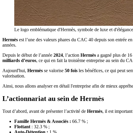
Le logo emblématique d'Hermès, symbole de luxe et d'élégance, r
Hermès
est l’une des valeurs phares du CAC 40 depuis son entrée e
années.
Depuis le début de l’année
2024
, l’action
Hermès
a gagné plus de 16 
milliards d’euros
, ce qui en fait la troisième entreprise au sein du C
Aujourd'hui,
Hermès
se valorise
50 fois
les bénéfices, ce qui peut se
valorisation.
Ainsi, nous allons analyser en détail l'entreprise afin de mieux appréh
L’actionnariat au sein de Hermès
Tout d’abord, avant de présenter l’activité de
Hermès
, il est importan
Famille Hermès & Associés :
66.7 % ;
Flottant
: 32.3 % ;
Auto-Détention :
1 %.