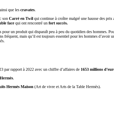
ainsi que les
cravates
.
ec son
Carré en Twil
qui continue à croître malgré une hausse des prix a
uble face
qui ont rencontré un
fort succès.
tes pour un produit qui disparaît peu à peu du quotidien des hommes. Pou
s fréquent, mais qu’il est toujours essentiel pour les hommes d’avoir un
és.
3 par rapport à 2022 avec un chiffre d’affaires de
1653 millions d’eur
Hermès
.
uits Hermès Maison
(Art de vivre et Arts de la Table Hermès).