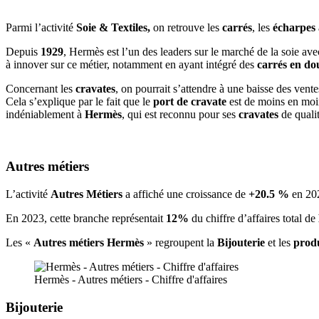
Parmi l’activité
Soie & Textiles,
on retrouve les
carrés
, les
écharpes
Depuis
1929
, Hermès est l’un des leaders sur le marché de la soie av
à innover sur ce métier, notamment en ayant intégré des
carrés en do
Concernant les
cravates
, on pourrait s’attendre à une baisse des ven
Cela s’explique par le fait que le
port de cravate
est de moins en moin
indéniablement à
Hermès
, qui est reconnu pour ses
cravates
de qualit
Autres métiers
L’activité
Autres Métiers
a affiché une croissance de
+20.5 %
en 202
En 2023, cette branche représentait
12%
du chiffre d’affaires total de
Les «
Autres métiers Hermès
» regroupent la
Bijouterie
et les
prod
Hermès - Autres métiers - Chiffre d'affaires
Bijouterie