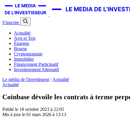
S'inscrire
Actualité
Avis et Test
Épargne
Bourse
Cryptomonnaie
Immobilier
Financement Participatif
Investissement Alternatif
Le média de l'investisseur
/
Actualité
Actualité
Coinbase dévoile les contrats à terme per
Publié le
18 octobre 2023 à 22:05
Mis à jour le
01 mars 2026 à 13:13