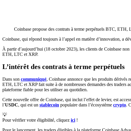
Coinbase propose des contrats à terme perpétuels BTC, ETH, L
Coinbase, qui répond toujours à l’appel en matière d’innovation, a dév
À partir d’aujourd’hui (18 octobre 2023), les clients de Coinbase non
ETH, LTC et XRP.
L’intérêt des contrats à terme perpétuels
Dans son
communiqué
, Coinbase annonce que les produits dérivés 
ETH, LTC et XRP fait suite à de nombreuses demandes des traders actifs s
plateforme fiable pour les utiliser au quotidien.
Cette nouvelle offre de Coinbase, qui inclut l’effet de levier, est acce
l’
USDC
, qui est un
stablecoin
populaire dans l’écosystème
crypto
. 
💡
Pour vérifier votre éligibilité, cliquez
ici
!
Pour le lancement, les traders éligibles à la plateforme Coinbase Advan