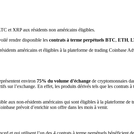
TC et XRP aux résidents non américains éligibles.
oilé rendre disponible les
contrats à terme perpétuels BTC
,
ETH
,
L
 résidents américains et éligibles à la plateforme de trading Coinbase
représentent environ
75% du volume d’échange
de cryptomonnaies dans
ur l’exchange. En effet, les produits dérivés tels que les contrats à ter
ssible aux non-résidents américains qui sont éligibles à la plateforme de 
Coinbase prévoit d’enrichir son offre dans les mois à venir.
ced et qui utilisent l’un des 4 contrats à terme perpétuels bénéficient d