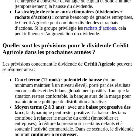
l’entreprise à conserver davantage de capital et donc à limiter
(temporairement) la hausse du dividende.
La stratégie de retour aux actionnaires (dividendes +
rachats d’actions) :
comme beaucoup de grandes entreprises,
le Crédit Agricole peut combiner dividendes et rachats
d’actions. Si le groupe privilégie les
rachats d’actions
, cela
peut influencer l’augmentation du dividende.
Quelles sont les prévisions pour le dividende Crédit
Agricole dans les prochaines années ?
Les prévisions concernant le dividende de
Crédit Agricole
peuvent
se résumer ainsi :
Court terme (12 mois)
:
potentiel de hausse
(ou au
minimum maintien à un niveau élevé), porté par des résultats
encore solides et des bilans globalement positifs. Tant que la
situation restera confortable, la banque aura de la marge pour
maintenir une politique de distribution attractive.
Moyen terme (2 à 3 ans)
: avec une
baisse progressive des
taux
, la dynamique peut rester positive. La baisse des taux
contribue à relancer le marché du crédit (immobilier et
entreprises), à réduire la pression sur certains défauts et à
soutenir l’activité commerciale. Dans ce scénario, le dividende
pourrait
continuer à progresser
.