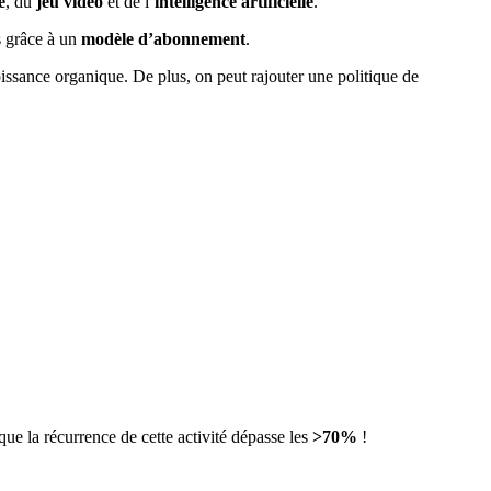
é
, du
jeu vidéo
et de l’
intelligence artificielle
.
s grâce à un
modèle d’abonnement
.
roissance organique. De plus, on peut rajouter une politique de
que la récurrence de cette activité dépasse les
>70%
!