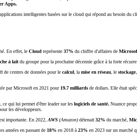
r Apps.
applications intelligentes basées sur le cloud qui répond au besoin du cl
hé. En effet, le
Cloud
représente
37%
du chiffre d'affaires de
Microsof
che à lait
du groupe pour la prochaine décennie grâce à la forte récurren
ft de centres de données pour le
calcul
, la
mise en réseau
, le
stockage
etée par Microsoft en 2021 pour
19.7 milliards
de dollars. Elle était spé
, ce qui lui permet d'être leader sur les
logiciels de santé.
Nuance propos
pour les développeurs.
 est importante. En 2022,
AWS
(Amazon)
détenait
32%
du marché,
Mic
des années en passant de
18%
en 2018 à
23%
en 2023 sur un marché qu