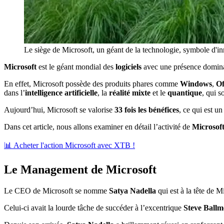
Le siège de Microsoft, un géant de la technologie, symbole d'inn
Microsoft
est le géant mondial des
logiciels
avec une présence domin
En effet, Microsoft possède des produits phares comme
Windows
,
Of
dans l’
intelligence artificielle
, la
réalité mixte
et le
quantique
, qui s
Aujourd’hui, Microsoft se valorise
33 fois
les bénéfices
, ce qui est u
Dans cet article, nous allons examiner en détail l’activité de
Microsof
📊 Acheter l'action Microsoft avec XTB !
Le Management de Microsoft
Le CEO de Microsoft se nomme
Satya Nadella
qui est à la tête de 
Celui-ci avait la lourde tâche de succéder à l’excentrique
Steve Ballm