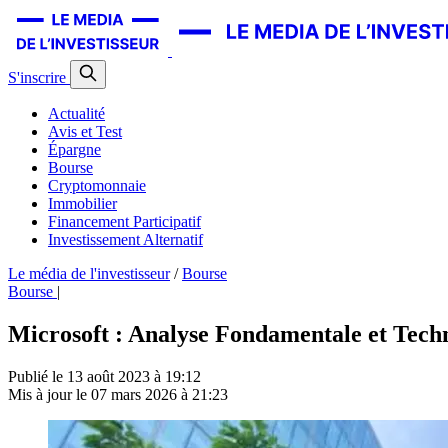
S'inscrire
Actualité
Avis et Test
Épargne
Bourse
Cryptomonnaie
Immobilier
Financement Participatif
Investissement Alternatif
Le média de l'investisseur
/
Bourse
Bourse
|
Microsoft : Analyse Fondamentale et Techn
Publié le
13 août 2023 à 19:12
Mis à jour le
07 mars 2026 à 21:23