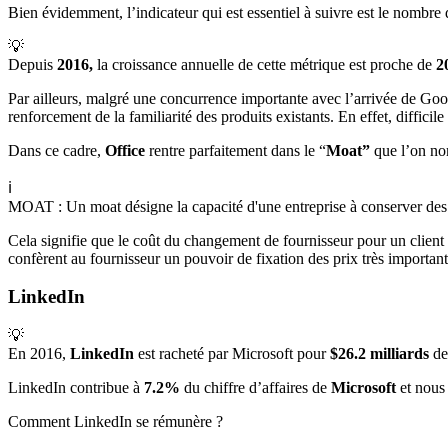
Bien évidemment, l’indicateur qui est essentiel à suivre est le nombre d
💡
Depuis
2016,
la croissance annuelle de cette métrique est proche de
2
Par ailleurs, malgré une concurrence importante avec l’arrivée de Goo
renforcement de la familiarité des produits existants. En effet, difficil
Dans ce cadre,
Office
rentre parfaitement dans le “
Moat”
que l’on n
ℹ️
MOAT : Un moat désigne la capacité d'une entreprise à conserver des a
Cela signifie que le coût du changement de fournisseur pour un client 
confèrent au fournisseur un pouvoir de fixation des prix très importa
LinkedIn
💡
En 2016,
LinkedIn
est racheté par Microsoft pour
$26.2 milliards
de
LinkedIn contribue à
7.2%
du chiffre d’affaires de
Microsoft
et nous 
Comment LinkedIn se rémunère ?