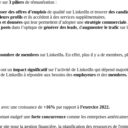
e sur
3 piliers
de rémunération :
oser
des offres d’emplois
de qualité sur LinkedIn et trouver
des candid
leurs profils
et ils accèdent à des services supplémentaires.
s
et données
qui leur permettent d’adopter une
stratégie commerciale
.
 posts
dans l’optique de
générer des leads
, d'
augmenter le trafic
sur l
nombre de membres
sur LinkedIn
.
En effet, plus il y a de membres, pl
ont un
impact significatif
sur l’activité de LinkedIn qui dépend major
ité de LinkedIn à répondre aux besoins des
employeurs
et des
membres.
avec une croissance de
+16%
par rapport à
l’exercice 2022.
ortant malgré une
forte concurrence
comme les entreprises américaine
 site pour la gestion financière, la planification des ressources de l'ent