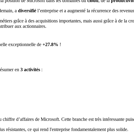
 la position de Microsoft dans les domaines du
cloud
, de la
productivit
 demain, a
diversifié
l’entreprise et a augmenté la récurrence des revenu
 métiers grâce à des acquisitions importantes, mais aussi grâce à de la c
tribuer aux actionnaires.
elle exceptionnelle de
+27.8% 
!
 résumer en
3 activités
:
 chiffre d’affaires de Microsoft. Cette branche est très intéressante puis
s résistantes, ce qui rend l'entreprise fondamentalement plus solide.