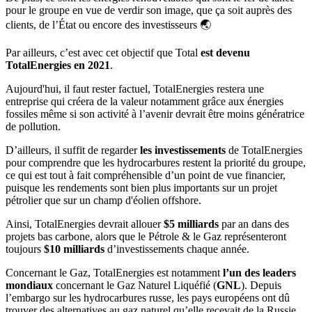
pour le groupe en vue de verdir son image, que ça soit auprès des
clients, de l’État ou encore des investisseurs 🌏
Par ailleurs, c’est avec cet objectif que Total
est devenu
TotalEnergies en 2021
.
Aujourd'hui, il faut rester factuel, TotalEnergies restera une
entreprise qui créera de la valeur notamment grâce aux énergies
fossiles même si son activité à l’avenir devrait être moins génératrice
de pollution.
D’ailleurs, il suffit de regarder
les investissements
de TotalEnergies
pour comprendre que les hydrocarbures restent la priorité du groupe,
ce qui est tout à fait compréhensible d’un point de vue financier,
puisque les rendements sont bien plus importants sur un projet
pétrolier que sur un champ d'éolien offshore.
Ainsi, TotalEnergies devrait allouer
$5 milliards
par an dans des
projets bas carbone, alors que le Pétrole & le Gaz représenteront
toujours
$10 milliards
d’investissements chaque année.
Concernant le Gaz, TotalEnergies est notamment
l’un des leaders
mondiaux
concernant le Gaz Naturel Liquéfié (
GNL
). Depuis
l’embargo sur les hydrocarbures russe, les pays européens ont dû
trouver des alternatives au gaz naturel qu’elle recevait de la Russie.