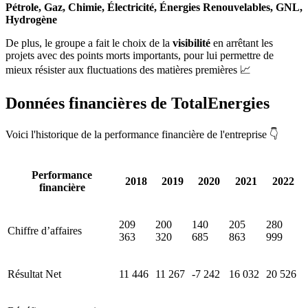
Pétrole, Gaz, Chimie, Électricité, Énergies Renouvelables, GNL,
Hydrogène
De plus, le groupe a fait le choix de la
visibilité
en arrêtant les
projets avec des points morts importants, pour lui permettre de
mieux résister aux fluctuations des matières premières 📈
Données financières de TotalEnergies
Voici l'historique de la performance financière de l'entreprise 👇
Performance
2018
2019
2020
2021
2022
financière
209
200
140
205
280
Chiffre d’affaires
363
320
685
863
999
Résultat Net
11 446
11 267
-7 242
16 032
20 526