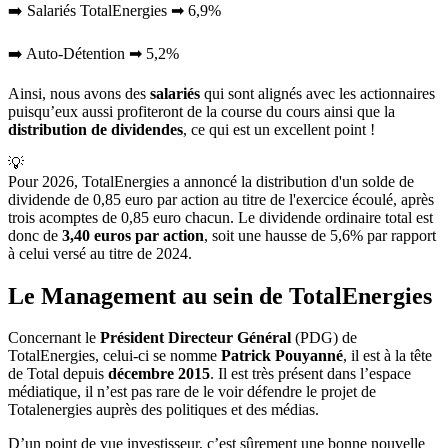
➡️ Salariés TotalEnergies ➡ 6,9%
➡️ Auto-Détention ➡ 5,2%
Ainsi, nous avons des
salariés
qui sont alignés avec les actionnaires
puisqu’eux aussi profiteront de la course du cours ainsi que la
distribution de dividendes
, ce qui est un excellent point !
💡
Pour 2026, TotalEnergies a annoncé la distribution d'un solde de
dividende de 0,85 euro par action au titre de l'exercice écoulé, après
trois acomptes de 0,85 euro chacun. Le dividende ordinaire total est
donc de
3,40 euros par action
, soit une hausse de 5,6% par rapport
à celui versé au titre de 2024.
Le Management au sein de TotalEnergies
Concernant le
Président Directeur Général
(PDG) de
TotalEnergies, celui-ci se nomme
Patrick Pouyanné
, il est à la tête
de Total depuis
décembre 2015
. Il est très présent dans l’espace
médiatique, il n’est pas rare de le voir défendre le projet de
Totalenergies auprès des politiques et des médias.
D’un point de vue investisseur, c’est sûrement une bonne nouvelle