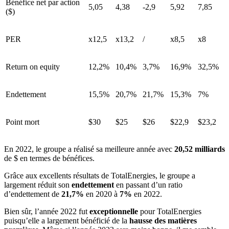
Bénéfice net par action
5,05
4,38
-2,9
5,92
7,85
($)
PER
x12,5
x13,2
/
x8,5
x8
Return on equity
12,2%
10,4%
3,7%
16,9%
32,5%
Endettement
15,5%
20,7%
21,7%
15,3%
7%
Point mort
$30
$25
$26
$22,9
$23,2
En 2022, le groupe a réalisé sa meilleure année avec
20,52 milliards
de $ en termes de bénéfices.
Grâce aux excellents résultats de TotalEnergies, le groupe a
largement réduit son
endettement
en passant d’un ratio
d’endettement de
21,7%
en 2020 à
7%
en 2022.
Bien sûr, l’année 2022 fut
exceptionnelle
pour TotalEnergies
puisqu’elle a largement bénéficié de la
hausse des matières