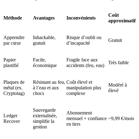
Coût
Méthode
Avantages
Inconvénients
approximatif
Apprendre
Inhackable,
Risque d’oubli ou
Gratuit
par cœur
gratuit
d’incapacité
Papier
Facile,
Fragile face aux
Très faible
plastifié
économique
accidents (feu, eau)
Plaques de
Résistant au feu,
Coût élevé et
Modéré à
métal (ex.
à l’eau et aux
manipulation plus
élevé
Cryptotag)
chocs
complexe
Sauvegarde
Abonnement
Ledger
externalisée,
mensuel + confiance
~9,99 €/mois
Recover
simplifie la
en tiers
gestion