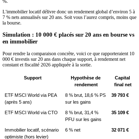
%.
L'immobilier locatif délivre donc un rendement global d’environ 5 à
7 % nets annualisés sur 20 ans. Soit vous l’aurez compris, moins que
la bourse.
Simulation : 10 000 € placés sur 20 ans en bourse vs
en immobilier
Pour rendre la comparaison concrète, voici ce que rapporteraient 10
000 € investis sur 20 ans dans chaque support, à rendement net
constant et fiscalité 2026 appliquée à la sortie.
Support
Hypothèse de 
Capital 
rendement
final net
ETF MSCI World via PEA 
8 % brut, 18,6 % PS 
39 793 €
(après 5 ans)
sur les gains
ETF MSCI World via CTO
8 % brut, 31,4 % 
35 109 €
PFU sur les gains
Immobilier locatif, scénario 
6 % net
32 071 €
optimiste (hors levier)