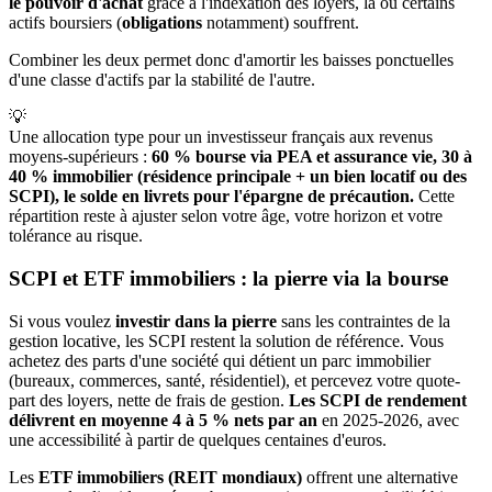
le pouvoir d'achat
grâce à l'indexation des loyers, là où certains
actifs boursiers (
obligations
notamment) souffrent.
Combiner les deux permet donc d'amortir les baisses ponctuelles
d'une classe d'actifs par la stabilité de l'autre.
💡
Une allocation type pour un investisseur français aux revenus
moyens-supérieurs :
60 % bourse via PEA et assurance vie, 30 à 
40 % immobilier (résidence principale + un bien locatif ou des 
SCPI), le solde en livrets pour l'épargne de précaution.
Cette
répartition reste à ajuster selon votre âge, votre horizon et votre
tolérance au risque.
SCPI et ETF immobiliers : la pierre via la bourse
Si vous voulez
investir dans la pierre
sans les contraintes de la
gestion locative, les SCPI restent la solution de référence. Vous
achetez des parts d'une société qui détient un parc immobilier
(bureaux, commerces, santé, résidentiel), et percevez votre quote-
part des loyers, nette de frais de gestion.
Les SCPI de rendement
délivrent en moyenne 4 à 5 % nets par an
en 2025-2026, avec
une accessibilité à partir de quelques centaines d'euros.
Les
ETF immobiliers (REIT mondiaux)
offrent une alternative