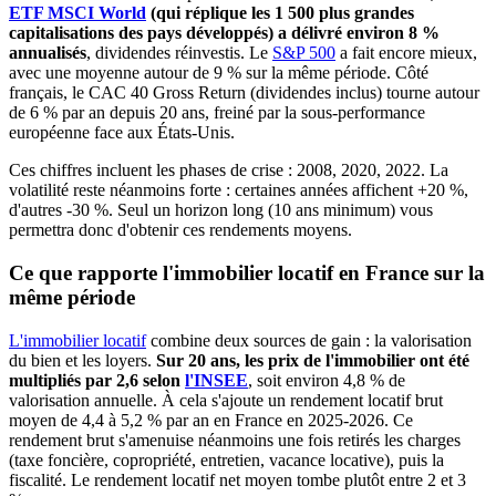
ETF MSCI World
(qui réplique les 1 500 plus grandes
capitalisations des pays développés) a délivré environ 8 %
annualisés
, dividendes réinvestis. Le
S&P 500
a fait encore mieux,
avec une moyenne autour de 9 % sur la même période. Côté
français, le CAC 40 Gross Return (dividendes inclus) tourne autour
de 6 % par an depuis 20 ans, freiné par la sous-performance
européenne face aux États-Unis.
Ces chiffres incluent les phases de crise : 2008, 2020, 2022. La
volatilité reste néanmoins forte : certaines années affichent +20 %,
d'autres -30 %. Seul un horizon long (10 ans minimum) vous
permettra donc d'obtenir ces rendements moyens.
Ce que rapporte l'immobilier locatif en France sur la
même période
L'immobilier locatif
combine deux sources de gain : la valorisation
du bien et les loyers.
Sur 20 ans, les prix de l'immobilier ont été
multipliés par 2,6 selon
l'INSEE
, soit environ 4,8 % de
valorisation annuelle. À cela s'ajoute un rendement locatif brut
moyen de 4,4 à 5,2 % par an en France en 2025-2026. Ce
rendement brut s'amenuise néanmoins une fois retirés les charges
(taxe foncière, copropriété, entretien, vacance locative), puis la
fiscalité. Le rendement locatif net moyen tombe plutôt entre 2 et 3