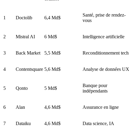
Santé, prise de rendez-
1
Doctolib
6,4 Md$
vous
2
Mistral AI
6 Md$
Intelligence artificielle
3
Back Market
5,5 Md$
Reconditionnement tech
4
Contentsquare
5,6 Md$
Analyse de données UX
Banque pour
5
Qonto
5 Md$
indépendants
6
Alan
4,6 Md$
Assurance en ligne
7
Dataiku
4,6 Md$
Data science, IA