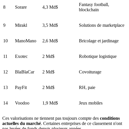
Fantasy football,
8
Sorare
4,3 Md$
blockchain
9
Mirakl
3,5 Md$
Solutions de marketplace
10
ManoMano
2,6 Md$
Bricolage et jardinage
11
Exotec
2 Md$
Robotique logistique
12
BlaBlaCar
2 Md$
Covoiturage
13
PayFit
2 Md$
RH, paie
14
Voodoo
1,9 Md$
Jeux mobiles
Ces valorisations ne tiennent pas toujours compte des
conditions
actuelles du marché
. Certaines entreprises de ce classement n'ont
pas levées de fonds depuis plusieurs années.