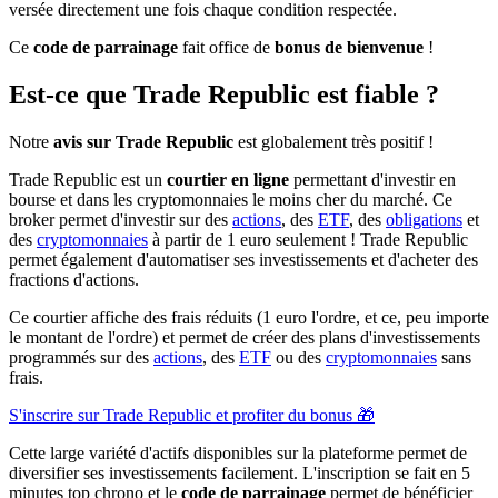
versée directement une fois chaque condition respectée.
Ce
code de parrainage
fait office de
bonus de bienvenue
!
Est-ce que Trade Republic est fiable ?
Notre
avis sur Trade Republic
est globalement très positif !
Trade Republic est un
courtier en ligne
permettant d'investir en
bourse et dans les cryptomonnaies le moins cher du marché. Ce
broker permet d'investir sur des
actions
, des
ETF
, des
obligations
et
des
cryptomonnaies
à partir de 1 euro seulement ! Trade Republic
permet également d'automatiser ses investissements et d'acheter des
fractions d'actions.
Ce courtier affiche des frais réduits (1 euro l'ordre, et ce, peu importe
le montant de l'ordre) et permet de créer des plans d'investissements
programmés sur des
actions
, des
ETF
ou des
cryptomonnaies
sans
frais.
S'inscrire sur Trade Republic et profiter du bonus 🎁
Cette large variété d'actifs disponibles sur la plateforme permet de
diversifier ses investissements facilement. L'inscription se fait en 5
minutes top chrono et le
code de parrainage
permet de bénéficier