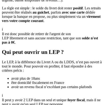
urgente, baisse temporaire de revenus…).
La règle est simple : le solde du livret doit rester
positif
. Les retraits
peuvent être réalisés
au guichet
, parfois
avec une carte
dédiée
lorsque la banque en propose, ou plus simplement via un
virement
vers votre compte courant
.
ℹ️
Il est donc possible de retirer de l'argent de son
LEP librement et sans aucune restriction, tant que son
solde n'est
pas à 0€
.
Qui peut ouvrir un LEP ?
Le LEP, à la différence du Livret A ou du LDDS, n’est pas ouvert à
tout le monde. Pour pouvoir en profiter, il faut répondre à des
critères précis :
avoir plus de 18ans
être domicilié fiscalement en France
avoir un revenu fiscal n’excédant pas certains plafonds
ℹ️
Il peut y avoir 2 LEP dans un seul et unique
foyer fiscal
, mais il ne
peut y avoir qu'un seul LEP par personne.