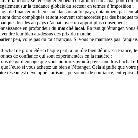
tre. Il faut donc se renseigner en détail en amont d’un achat pour compr
 également sur la tendance globale du secteur en termes d’imposition ;
s’agit de financer un bien situé dans un autre pays, notamment par leur 
 sont donc compliqués et sont souvent soit accordés par des banques trè
banques locales au pays d’achat, avec un apport plus conséquent ;
 connaissance en profondeur du
marché local
. En tant qu’étranger, vous
 vendre leur bien au-dessus des prix du marché ;
parlent peu, voire pas du tout français. Si vous ne maitrisez pas l’anglais
achat de propriété et chaque parti a un rôle bien défini. En France, le 
sonnes de confiance qui sont expérimentées en la matière ;
frais de gardiennage que vous pourriez avoir à payer une fois l’achat eff
que l’euro si vous achetez un bien à l’étranger. Cela signifie que votre
e notre réseau est développé : artisans, personnes de confiance, entrepris