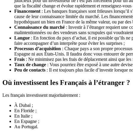
judicieux pour un investisseur ne l’est pas forcément pour un au
que la fiscalité change et évolue rapidement et renseignez-vous
Financement
: Les banques françaises sont frileuses lorsqu’il 
cause de leur connaissance limitée du marché. Les financements
hypothéquant un bien en France de la même valeur, ou par des 
Connaissance du marché
: Investir à l’étranger requiert une
malintentionnées ou des vendeurs sans scrupules qui voudraient
Langue
: En fonction du pays d’achat, il est possible qu’ils ne 
faire accompagner d’un interprète pour éviter les surprises ;
Processus d’acquisition
: Chaque pays a son propre processus d’
Espagne ni aux États-Unis. Il faudra donc vous entourer de per
Frais
: Ne minimisez pas les frais de déplacement ainsi que les 
Taux de change
: Vous pourriez être exposé à une autre devise 
Peu de contacts
: Il est toujours plus facile d’investir lorsqu
Où investissent les Français à l’étranger ?
Les français investissent majoritairement :
À Dubaï ;
En Floride ;
En Italie ;
En Espagne ;
Au Portugal.