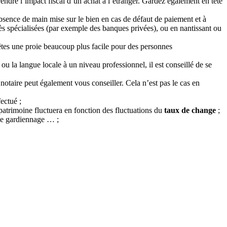
endre l’impact fiscal d’un achat à l’étranger. Gardez également en tête
absence de main mise sur le bien en cas de défaut de paiement et à
s spécialisées (par exemple des banques privées), ou en nantissant ou
 êtes une proie beaucoup plus facile pour des personnes
 ou la langue locale à un niveau professionnel, il est conseillé de se
notaire peut également vous conseiller. Cela n’est pas le cas en
ectué ;
 patrimoine fluctuera en fonction des fluctuations du
taux de change
;
e de gardiennage … ;