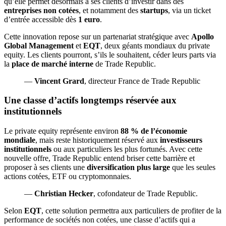
qu’elle permet désormais à ses clients d’investir dans des
entreprises non cotées
, et notamment des
startups
, via un ticket
d’entrée accessible dès
1 euro
.
Cette innovation repose sur un partenariat stratégique avec
Apollo
Global Management
et
EQT
, deux géants mondiaux du private
equity. Les clients pourront, s’ils le souhaitent, céder leurs parts via
la
place de marché interne
de Trade Republic.
—
Vincent Grard
, directeur France de Trade Republic
Une classe d’actifs longtemps réservée aux
institutionnels
Le private equity représente environ
88 % de l’économie
mondiale
, mais reste historiquement réservé aux
investisseurs
institutionnels
ou aux particuliers les plus fortunés. Avec cette
nouvelle offre, Trade Republic entend briser cette barrière et
proposer à ses clients une
diversification plus large
que les seules
actions cotées, ETF ou cryptomonnaies.
—
Christian Hecker
, cofondateur de Trade Republic.
Selon
EQT
, cette solution permettra aux particuliers de profiter de la
performance de sociétés non cotées, une classe d’actifs qui a