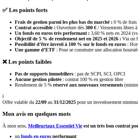
✅ Les points forts
Frais de gestion parmi les plus bas du marché :
0 % de frais
Contrat accessible :
Ouverture dès
300 €
/
Versements libres 
Un fonds en euros très performant :
3,60 % nets en 2024 (vs
Objectif de 5 % de rendement net en 2025 et 2026 :
Via un 
Possibilité d’être investi à 100 % sur le fonds en euros
: Hor
Une gamme d’ETF
: Pour se construire une allocation boursiè
❌ Les points faibles
Pas de supports immobiliers
: pas de SCPI, SCI, OPCI
Aucune gestion pilotée
: contrat 100 % en gestion libre
Rendement de 5 %
réservé aux nouveaux versements
(minim
ℹ️
Offre valable du
22/09
au
31/12/2025
pour un investissement minimum
Mon avis en quelques mots
À mon sens,
Meilleurtaux Essentiel Vie
est un très bon contrat po
un
fonds en euros
performant