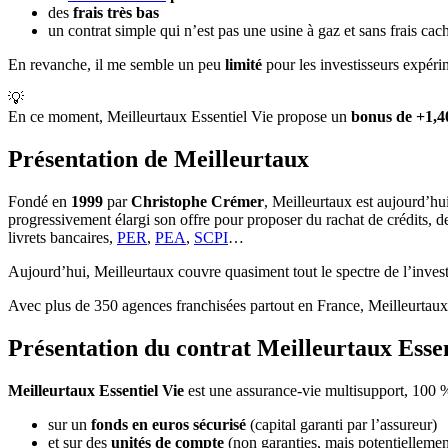
des
frais très bas
un contrat simple qui n’est pas une usine à gaz et sans frais cac
En revanche, il me semble un peu
limité
pour les investisseurs expérim
💡
En ce moment, Meilleurtaux Essentiel Vie propose un
bonus de +1,
Présentation de Meilleurtaux
Fondé en
1999
par
Christophe
Crémer
, Meilleurtaux est aujourd’hu
progressivement élargi son offre pour proposer du rachat de crédits, d
livrets bancaires,
PER
,
PEA
,
SCPI
…
Aujourd’hui, Meilleurtaux couvre quasiment tout le spectre de l’inves
Avec plus de 350 agences franchisées partout en France, Meilleurtaux 
Présentation du contrat Meilleurtaux Essen
Meilleurtaux Essentiel Vie
est une assurance-vie multisupport, 100 % 
sur un
fonds en euros sécurisé
(capital garanti par l’assureur)
et sur des
unités de compte
(non garanties, mais potentiellemen