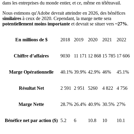
dans les entreprises du monde entier, et ce, même en télétravail.
Nous estimons qu'Adobe devrait atteindre en 2026, des bénéfices
similaires
à ceux de 2020. Cependant, la marge nette sera
potentiellement moins importante
et devrait se situer vers
~27%
.
En millions de $
2018
2019
2020
2021
2022
Chiffre d’affaires
9030
11 171
12 868
15 785
17 606
Marge Opérationnelle
40.1%
39.9%
42.9%
46%
45.1%
Résultat Net
2 591
2 951
5260
4 822
4 756
Marge Nette
28.7%
26.4%
40.9%
30.5%
27%
Bénéfice net par action ($)
5.2
6
10.8
10
10.1