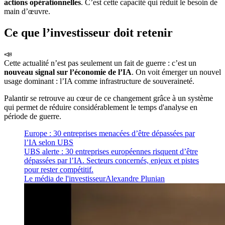
actions opérationnelles
. C’est cette capacité qui réduit le besoin de
main d’œuvre.
Ce que l’investisseur doit retenir
📣
Cette actualité n’est pas seulement un fait de guerre : c’est un
nouveau signal sur l’économie de l’IA
. On voit émerger un nouvel
usage dominant : l’IA comme infrastructure de souveraineté.
Palantir se retrouve au cœur de ce changement grâce à un système
qui permet de réduire considérablement le temps d'analyse en
période de guerre.
Europe : 30 entreprises menacées d’être dépassées par
l’IA selon UBS
UBS alerte : 30 entreprises européennes risquent d’être
dépassées par l’IA. Secteurs concernés, enjeux et pistes
pour rester compétitif.
Le média de l'investisseur
Alexandre Plunian