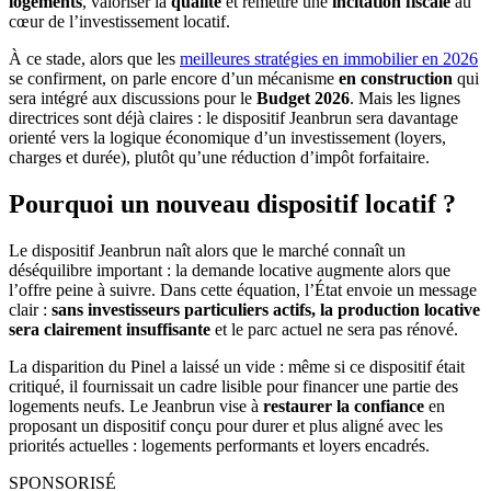
logements
, valoriser la
qualité
et remettre une
incitation fiscale
au
cœur de l’investissement locatif.
À ce stade, alors que les
meilleures stratégies en immobilier en 2026
se confirment, on parle encore d’un mécanisme
en construction
qui
sera intégré aux discussions pour le
Budget 2026
. Mais les lignes
directrices sont déjà claires : le dispositif Jeanbrun sera davantage
orienté vers la logique économique d’un investissement (loyers,
charges et durée), plutôt qu’une réduction d’impôt forfaitaire.
Pourquoi un nouveau dispositif locatif ?
Le dispositif Jeanbrun naît alors que le marché connaît un
déséquilibre important : la demande locative augmente alors que
l’offre peine à suivre. Dans cette équation, l’État envoie un message
clair :
sans investisseurs particuliers actifs, la production locative
sera clairement insuffisante
et le parc actuel ne sera pas rénové.
La disparition du Pinel a laissé un vide : même si ce dispositif était
critiqué, il fournissait un cadre lisible pour financer une partie des
logements neufs. Le Jeanbrun vise à
restaurer la confiance
en
proposant un dispositif conçu pour durer et plus aligné avec les
priorités actuelles : logements performants et loyers encadrés.
SPONSORISÉ