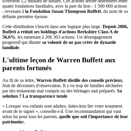
d'environ 1,2 milliard de dollars. Ces actions seront distribuées entre
quatre fondations familiales, avec la part du lion - 1 500 000 actions
- revenant à
la Fondation Susan Thompson Buffett
, du nom de sa
défunte première épouse.
Cette distribution s'inscrit dans une logique plus large.
Depuis 2006,
Buffett a réduit ses holdings d'actions Berkshire Class A de
56,6%
, les ramenant à 206 363 actions. Un désengagement
progressif qui illustre
sa volonté de ne pas créer de dynastie
familiale
.
L'ultime leçon de Warren Buffett aux
parents fortunés
Au fil de sa lettre,
Warren Buffett distille des conseils précieux
,
fruit de décennies d'observation. Il a vu trop de familles déchirées
par des testaments mal compris ou des héritages mal préparés.
Sa
solution ? La transparence totale
.
« Lorsque vos enfants sont adultes, faites-leur lire votre testament
avant de le signer », conseille-t-il. Une recommandation qui vaut
selon lui pour tous les parents,
quelle que soit l'importance de leur
patrimoin
e.