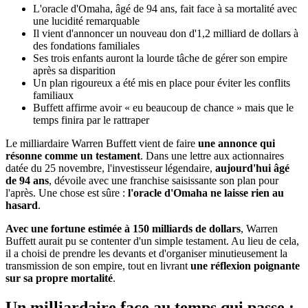
L'oracle d'Omaha, âgé de 94 ans, fait face à sa mortalité avec
une lucidité remarquable
Il vient d'annoncer un nouveau don d'1,2 milliard de dollars à
des fondations familiales
Ses trois enfants auront la lourde tâche de gérer son empire
après sa disparition
Un plan rigoureux a été mis en place pour éviter les conflits
familiaux
Buffett affirme avoir « eu beaucoup de chance » mais que le
temps finira par le rattraper
Le milliardaire Warren Buffett vient de faire
une annonce qui
résonne comme un testament
. Dans une lettre aux actionnaires
datée du 25 novembre, l'investisseur légendaire,
aujourd'hui âgé
de 94 ans
, dévoile avec une franchise saisissante son plan pour
l'après. Une chose est sûre :
l'oracle d'Omaha ne laisse rien au
hasard
.
Avec une fortune estimée à 150 milliards de dollars
, Warren
Buffett aurait pu se contenter d'un simple testament. Au lieu de cela,
il a choisi de prendre les devants et d'organiser minutieusement la
transmission de son empire, tout en livrant
une réflexion poignante
sur sa propre mortalité
.
Un milliardaire face au temps qui passe :