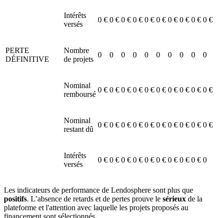
Intérêts
0 €
0 €
0 €
0 €
0 €
0 €
0 €
0 €
0 €
0 €
versés
PERTE
Nombre
0
0
0
0
0
0
0
0
0
0
DÉFINITIVE
de projets
Nominal
0 €
0 €
0 €
0 €
0 €
0 €
0 €
0 €
0 €
0 €
remboursé
Nominal
0 €
0 €
0 €
0 €
0 €
0 €
0 €
0 €
0 €
0 €
restant dû
Intérêts
0 €
0 €
0 €
0 €
0 €
0 €
0 €
0 €
0 €
0
versés
Les indicateurs de performance de Lendosphere sont plus que
positifs
. L’absence de retards et de pertes prouve le
sérieux
de la
plateforme et l'attention avec laquelle les projets proposés au
financement sont sélectionnés.