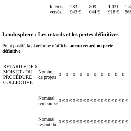
Intérêts
283
809
1 031
1 
versés
943 €
044 €
918 €
56
Lendosphere : Les retards et les pertes définitives
Point positif, la plateforme n’affiche
aucun retard ou perte
définitive
.
RETARD + DE 6
MOIS ET / OU
Nombre
0
0
0
0
0
0
0
0
0
0
PROCÉDURE
de projets
COLLECTIVE
Nominal
0 €
0 €
0 €
0 €
0 €
0 €
0 €
0 €
0 €
0 €
remboursé
Nominal
0 €
0 €
0 €
0 €
0 €
0 €
0 €
0 €
0 €
0 €
restant dû