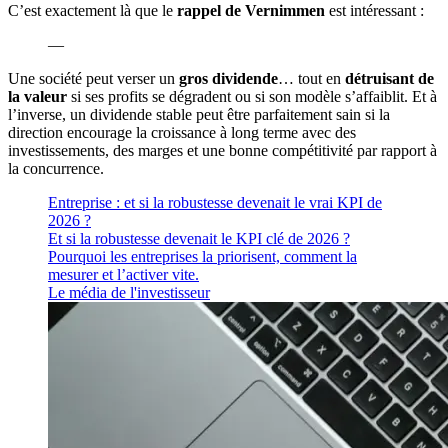
C’est exactement là que le
rappel de Vernimmen
est intéressant :
—
Une société peut verser un
gros dividende
… tout en
détruisant de
la valeur
si ses profits se dégradent ou si son modèle s’affaiblit. Et à
l’inverse, un dividende stable peut être parfaitement sain si la
direction encourage la croissance à long terme avec des
investissements, des marges et une bonne compétitivité par rapport à
la concurrence.
Entreprise : et si la robustesse devenait le vrai KPI de
2026 ?
Et si la robustesse devenait le KPI clé de 2026 ?
Pourquoi les entreprises la priorisent, comment la
mesurer et l’activer vite.
Le média de l'investisseur