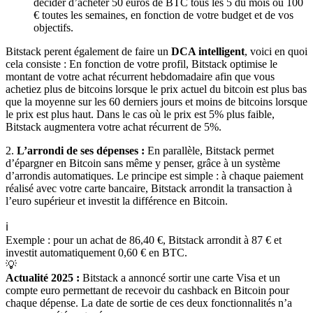
décider d’acheter 50 euros de BTC tous les 5 du mois ou 100
€ toutes les semaines, en fonction de votre budget et de vos
objectifs.
Bitstack perent également de faire un
DCA intelligent
, voici en quoi
cela consiste : En fonction de votre profil, Bitstack optimise le
montant de votre achat récurrent hebdomadaire afin que vous
achetiez plus de bitcoins lorsque le prix actuel du bitcoin est plus bas
que la moyenne sur les 60 derniers jours et moins de bitcoins lorsque
le prix est plus haut. Dans le cas où le prix est 5% plus faible,
Bitstack augmentera votre achat récurrent de 5%.
2.
L’arrondi de ses dépenses :
En parallèle, Bitstack permet
d’épargner en Bitcoin sans même y penser, grâce à un système
d’arrondis automatiques. Le principe est simple : à chaque paiement
réalisé avec votre carte bancaire, Bitstack arrondit la transaction à
l’euro supérieur et investit la différence en Bitcoin.
ℹ️
Exemple : pour un achat de 86,40 €, Bitstack arrondit à 87 € et
investit automatiquement 0,60 € en BTC.
💡
Actualité 2025 :
Bitstack a annoncé sortir une carte Visa et un
compte euro permettant de recevoir du cashback en Bitcoin pour
chaque dépense. La date de sortie de ces deux fonctionnalités n’a