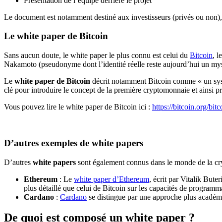
Présentation de l’équipe derrière le projet
Le document est notamment destiné aux investisseurs (privés ou non)
Le white paper de Bitcoin
Sans aucun doute, le white paper le plus connu est celui du
Bitcoin
, l
Nakamoto (pseudonyme dont l’identité réelle reste aujourd’hui un myst
Le
white paper de Bitcoin
décrit notamment Bitcoin comme « un syst
clé pour introduire le concept de la première cryptomonnaie et ainsi pr
Vous pouvez lire le white paper de Bitcoin ici :
https://bitcoin.org/bitc
D’autres exemples de white papers
D’autres
white papers
sont également connus dans le monde de la cry
Ethereum
: Le
white paper d’Ethereum
, écrit par Vitalik Bute
plus détaillé que celui de Bitcoin sur les capacités de programmat
Cardano
:
Cardano
se distingue par une approche plus académi
De quoi est composé un white paper ?