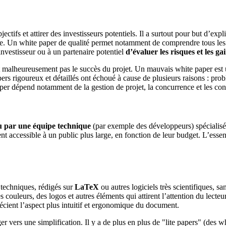
jectifs et attirer des investisseurs potentiels. Il a surtout pour but d’exp
ée. Un white paper de qualité permet notamment de comprendre tous les a
’investisseur ou à un partenaire potentiel
d’évaluer les risques et les ga
ntit malheureusement pas le succès du projet. Un mauvais white paper es
rs rigoureux et détaillés ont échoué à cause de plusieurs raisons : pr
er dépend notamment de la gestion de projet, la concurrence et les con
u par une équipe technique
(par exemple des développeurs) spécialisée 
ccessible à un public plus large, en fonction de leur budget. L’essentie
 techniques, rédigés sur
LaTeX
ou autres logiciels très scientifiques, 
couleurs, des logos et autres éléments qui attirent l’attention du lecteur.
récient l’aspect plus intuitif et ergonomique du document.
iger vers une simplification. Il y a de plus en plus de "lite papers" (d