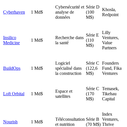
Cybersécurité et
Série D
Khosla,
Cyberhaven
1 Md$
analyse de
(100
Redpoint
données
M$)
Lilly
Série E
Insilico
Recherche dans
Ventures,
1 Md$
(110
Medicine
la santé
Value
M$)
Partners
Logiciel
Série C
Founders
BuildOps
1 Md$
spécialisé dans
(122,6
Fund, Fika
la construction
M$)
Ventures
Série C
Temasek,
Espace et
Loft Orbital
1 Md$
(170
Tikehau
satellites
M$)
Capital
Index
Téléconsultation
Série B
Ventures,
Nourish
1 Md$
et nutrition
(70 M$)
Thrive