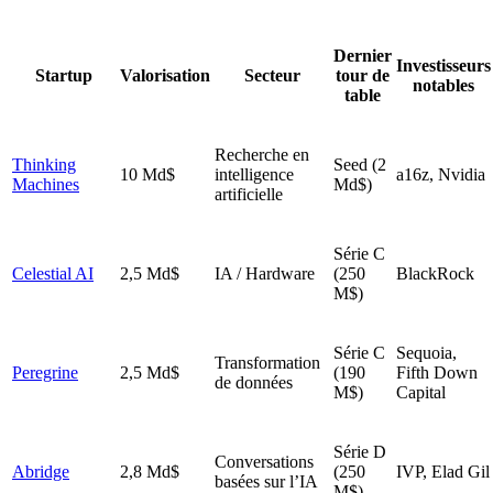
Dernier
Investisseurs
Startup
Valorisation
Secteur
tour de
notables
table
Recherche en
Thinking
Seed (2
10 Md$
intelligence
a16z, Nvidia
Machines
Md$)
artificielle
Série C
Celestial AI
2,5 Md$
IA / Hardware
(250
BlackRock
M$)
Série C
Sequoia,
Transformation
Peregrine
2,5 Md$
(190
Fifth Down
de données
M$)
Capital
Série D
Conversations
Abridge
2,8 Md$
(250
IVP, Elad Gil
basées sur l’IA
M$)