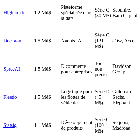
Plateforme
Série C
Sapphire,
Hightouch
1,2 Md$
spécialisée dans
(80 M$)
Bain Capital
la data
Série C
Decagon
1,5 Md$
Agents IA
(131
a16z, Accel
M$)
Tour
E-commerce
Davidson
SpreeAI
1,5 Md$
non
pour entreprises
Group
précisé
Logistique pour
Série D
Goldman
Fleetio
1,5 Md$
les flottes de
(454
Sachs,
véhicules
M$)
Elephant
Série C
Développement
Sequoia,
Statsig
1,1 Md$
(100
de produits
Madrona
M$)