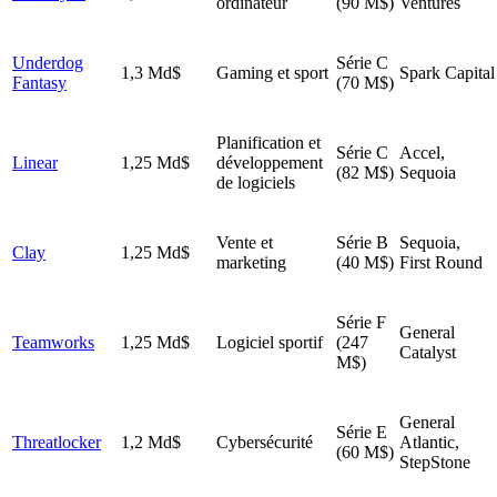
ordinateur
(90 M$)
Ventures
Underdog
Série C
1,3 Md$
Gaming et sport
Spark Capital
Fantasy
(70 M$)
Planification et
Série C
Accel,
Linear
1,25 Md$
développement
(82 M$)
Sequoia
de logiciels
Vente et
Série B
Sequoia,
Clay
1,25 Md$
marketing
(40 M$)
First Round
Série F
General
Teamworks
1,25 Md$
Logiciel sportif
(247
Catalyst
M$)
General
Série E
Threatlocker
1,2 Md$
Cybersécurité
Atlantic,
(60 M$)
StepStone