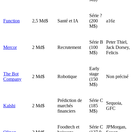
Série ?
Function
2,5 Md$
Santé et IA
(200
a16z
M$)
Série B
Peter Thiel,
Mercor
2 Md$
Recrutement
(100
Jack Dorsey,
M$)
Felicis
Early
The Bot
stage
2 Md$
Robotique
Non précisé
Company
(150
M$)
Prédiction de
Série C
Sequoia,
Kalshi
2 Md$
marchés
(185
GFC
financiers
M$)
Foodtech et
Série C
JPMorgan,