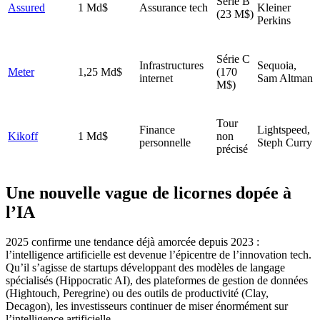
Série B
Assured
1 Md$
Assurance tech
Kleiner
(23 M$)
Perkins
Série C
Infrastructures
Sequoia,
Meter
1,25 Md$
(170
internet
Sam Altman
M$)
Tour
Finance
Lightspeed,
Kikoff
1 Md$
non
personnelle
Steph Curry
précisé
Une nouvelle vague de licornes dopée à
l’IA
2025 confirme une tendance déjà amorcée depuis 2023 :
l’intelligence artificielle est devenue l’épicentre de l’innovation tech.
Qu’il s’agisse de startups développant des modèles de langage
spécialisés (Hippocratic AI), des plateformes de gestion de données
(Hightouch, Peregrine) ou des outils de productivité (Clay,
Decagon), les investisseurs continuer de miser énormément sur
l’intelligence artificielle.