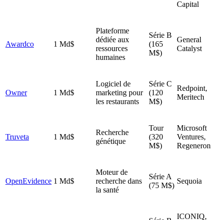
Capital
Plateforme
Série B
dédiée aux
General
Awardco
1 Md$
(165
ressources
Catalyst
M$)
humaines
Logiciel de
Série C
Redpoint,
Owner
1 Md$
marketing pour
(120
Meritech
les restaurants
M$)
Tour
Microsoft
Recherche
Truveta
1 Md$
(320
Ventures,
génétique
M$)
Regeneron
Moteur de
Série A
OpenEvidence
1 Md$
recherche dans
Sequoia
(75 M$)
la santé
ICONIQ,