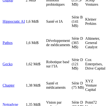
Olipop
2 Md$
boissons
(137,9
Scoop
probiotiques
M$)
Ventures
Série B
Kleiner
Hippocratic AI
1,6 Md$
Santé et IA
(141
Perkins
M$)
Série D
Altimeter,
Développement
Pathos
1,6 Md$
(365
General
de médicaments
M$)
Catalyst
Série D
Cox
Robotique basé
Gecko
1,62 Md$
(121
Enterprises,
sur l’IA
M$)
Drive Capital
XYZ
Santé et
Série D
Chapter
1,38 Md$
Venture
médicaments
(75 M$)
Capital
Vision par
Série D
Point72
Netradyne
1,35 Md$