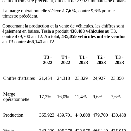
celui du trimestre précédent, qui était de 23,927 milliards de dollars.
La marge opérationnelle s’élève à
7,6%
, contre 9,6% pour le
trimestre précédent.
Concernant la production et la vente de véhicules, les chiffres sont
également en baisse. Tesla a produit
430,488 véhicules
au T3,
contre 479,700 au T2. Au total,
435,059 véhicules ont été vendus
au T3 contre 466,140 au T2.
T3 -
T4 -
T1 -
T2 -
T3 -
2022
2022
2023
2023
2023
Chiffre d’affaires
21,454
24,318
23,329
24,927
23,350
Marge
17,2%
16,0%
11,4%
9,6%
7,6%
opérationnelle
Production
365,923
439,701
440,808
479,700
430,488
Vente
343,830
405,278
422,875
466,140
435,059