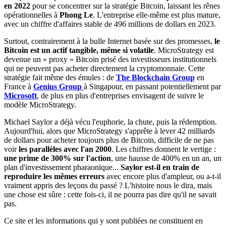
en 2022
pour se concentrer sur la stratégie Bitcoin, laissant les rênes
opérationnelles à
Phong Le
. L'entreprise elle-même est plus mature,
avec un chiffre d'affaires stable de 496 millions de dollars en 2023.
Surtout, contrairement à la bulle Internet basée sur des promesses,
le
Bitcoin est un actif tangible, même si volatile
. MicroStrategy est
devenue un « proxy » Bitcoin prisé des investisseurs institutionnels
qui ne peuvent pas acheter directement la cryptomonnaie. Cette
stratégie fait même des émules : de
The Blockchain Group
en
France à
Genius Group
à Singapour, en passant potentiellement par
Microsoft
, de plus en plus d'entreprises envisagent de suivre le
modèle MicroStrategy.
Michael Saylor a déjà vécu l'euphorie, la chute, puis la rédemption.
Aujourd'hui, alors que MicroStrategy s'apprête à lever 42 milliards
de dollars pour acheter toujours plus de Bitcoin, difficile de ne pas
voir
les parallèles avec l'an 2000
. Les chiffres donnent le vertige :
une prime de 300% sur l'action
, une hausse de 400% en un an, un
plan d'investissement pharaonique...
Saylor est-il en train de
reproduire les mêmes erreurs
avec encore plus d'ampleur, ou a-t-il
vraiment appris des leçons du passé ? L'histoire nous le dira, mais
une chose est sûre : cette fois-ci, il ne pourra pas dire qu'il ne savait
pas.
Ce site et les informations qui y sont publiées ne constituent en