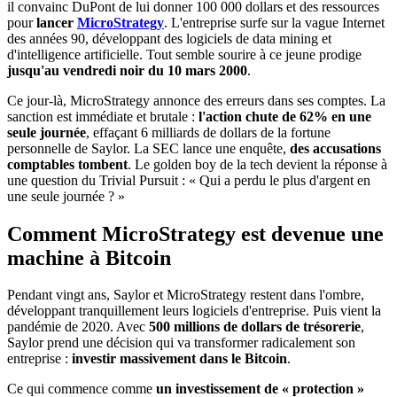
il convainc DuPont de lui donner 100 000 dollars et des ressources
pour
lancer
MicroStrategy
. L'entreprise surfe sur la vague Internet
des années 90, développant des logiciels de data mining et
d'intelligence artificielle. Tout semble sourire à ce jeune prodige
jusqu'au vendredi noir du 10 mars 2000
.
Ce jour-là, MicroStrategy annonce des erreurs dans ses comptes. La
sanction est immédiate et brutale :
l'action chute de 62% en une
seule journée
, effaçant 6 milliards de dollars de la fortune
personnelle de Saylor. La SEC lance une enquête,
des accusations
comptables tombent
. Le golden boy de la tech devient la réponse à
une question du Trivial Pursuit : « Qui a perdu le plus d'argent en
une seule journée ? »
Comment MicroStrategy est devenue une
machine à Bitcoin
Pendant vingt ans, Saylor et MicroStrategy restent dans l'ombre,
développant tranquillement leurs logiciels d'entreprise. Puis vient la
pandémie de 2020. Avec
500 millions de dollars de trésorerie
,
Saylor prend une décision qui va transformer radicalement son
entreprise :
investir massivement dans le Bitcoin
.
Ce qui commence comme
un investissement de « protection »