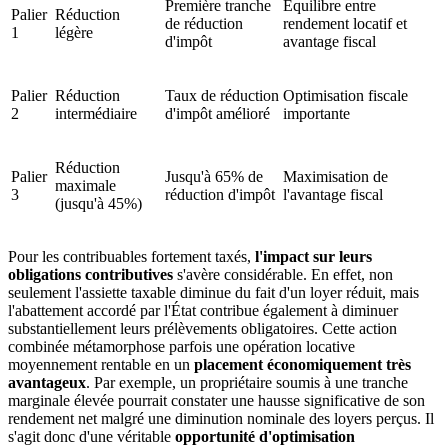
Première tranche
Équilibre entre
Palier
Réduction
de réduction
rendement locatif et
1
légère
d'impôt
avantage fiscal
Palier
Réduction
Taux de réduction
Optimisation fiscale
2
intermédiaire
d'impôt amélioré
importante
Réduction
Palier
Jusqu'à 65% de
Maximisation de
maximale
3
réduction d'impôt
l'avantage fiscal
(jusqu'à 45%)
Pour les contribuables fortement taxés,
l'impact sur leurs
obligations contributives
s'avère considérable. En effet, non
seulement l'assiette taxable diminue du fait d'un loyer réduit, mais
l'abattement accordé par l'État contribue également à diminuer
substantiellement leurs prélèvements obligatoires. Cette action
combinée métamorphose parfois une opération locative
moyennement rentable en un
placement économiquement très
avantageux
. Par exemple, un propriétaire soumis à une tranche
marginale élevée pourrait constater une hausse significative de son
rendement net malgré une diminution nominale des loyers perçus. Il
s'agit donc d'une véritable
opportunité d'optimisation