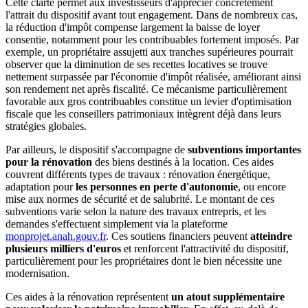
Cette clarté permet aux investisseurs d'apprécier concrètement
l'attrait du dispositif avant tout engagement. Dans de nombreux cas,
la réduction d'impôt compense largement la baisse de loyer
consentie, notamment pour les contribuables fortement imposés. Par
exemple, un propriétaire assujetti aux tranches supérieures pourrait
observer que la diminution de ses recettes locatives se trouve
nettement surpassée par l'économie d'impôt réalisée, améliorant ainsi
son rendement net après fiscalité. Ce mécanisme particulièrement
favorable aux gros contribuables constitue un levier d'optimisation
fiscale que les conseillers patrimoniaux intègrent déjà dans leurs
stratégies globales.
Par ailleurs, le dispositif s'accompagne de
subventions importantes
pour la rénovation
des biens destinés à la location. Ces aides
couvrent différents types de travaux : rénovation énergétique,
adaptation pour
les personnes en perte d'autonomie
, ou encore
mise aux normes de sécurité et de salubrité. Le montant de ces
subventions varie selon la nature des travaux entrepris, et les
demandes s'effectuent simplement via la plateforme
monprojet.anah.gouv.fr
. Ces soutiens financiers peuvent
atteindre
plusieurs milliers d'euros
et renforcent l'attractivité du dispositif,
particulièrement pour les propriétaires dont le bien nécessite une
modernisation.
Ces aides à la rénovation représentent
un atout supplémentaire