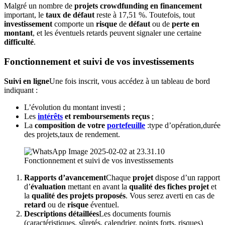
Malgré un nombre de
projets crowdfunding en financement
important, le
taux de défaut
reste à 17,51 %. Toutefois, tout
investissement
comporte un
risque
de
défaut
ou de
perte en
montant
, et les éventuels retards peuvent signaler une certaine
difficulté
.
Fonctionnement et suivi de vos investissements
Suivi en ligne
Une fois inscrit, vous accédez à un tableau de bord
indiquant :
L’évolution du montant investi ;
Les
intérêts
et remboursements reçus
;
La
composition de votre
portefeuille
:type d’opération,durée
des projets,taux de rendement.
Fonctionnement et suivi de vos investissements
Rapports d’avancement
Chaque
projet
dispose d’un rapport
d’
évaluation
mettant en avant la
qualité des fiches projet
et
la
qualité des projets proposés
. Vous serez averti en cas de
retard
ou de
risque
éventuel.
Descriptions détaillées
Les documents fournis
(caractéristiques, sûretés, calendrier, points forts, risques)