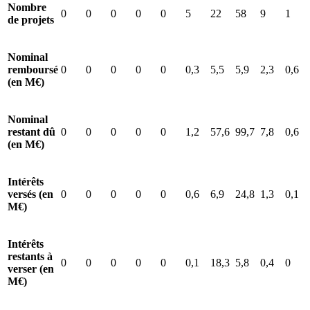
Nombre
0
0
0
0
0
5
22
58
9
1
de projets
Nominal
remboursé
0
0
0
0
0
0,3
5,5
5,9
2,3
0,6
(en M€)
Nominal
restant dû
0
0
0
0
0
1,2
57,6
99,7
7,8
0,6
(en M€)
Intérêts
versés (en
0
0
0
0
0
0,6
6,9
24,8
1,3
0,1
M€)
Intérêts
restants à
0
0
0
0
0
0,1
18,3
5,8
0,4
0
verser (en
M€)