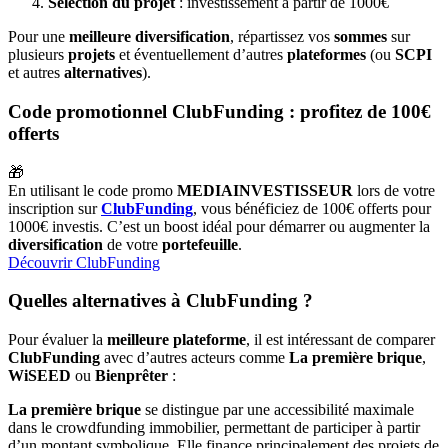
Sélection du projet
: investissement à partir de 1000€
Pour une
meilleure diversification
, répartissez vos
sommes
sur
plusieurs
projets
et éventuellement d’autres
plateformes
(ou
SCPI
et autres
alternatives
).
Code promotionnel ClubFunding : profitez de 100€
offerts
🎁
En utilisant le code promo
MEDIAINVESTISSEUR
lors de votre
inscription sur
ClubFunding
, vous bénéficiez de 100€ offerts pour
1000€ investis. C’est un boost idéal pour démarrer ou augmenter la
diversification
de votre
portefeuille
.
Découvrir ClubFunding
Quelles alternatives à ClubFunding ?
Pour évaluer la
meilleure plateforme
, il est intéressant de comparer
ClubFunding
avec d’autres acteurs comme
La première brique
,
WiSEED
ou
Bienprêter
:
La première brique
se distingue par une accessibilité maximale
dans le crowdfunding immobilier, permettant de participer à partir
d’un montant symbolique. Elle finance principalement des projets de