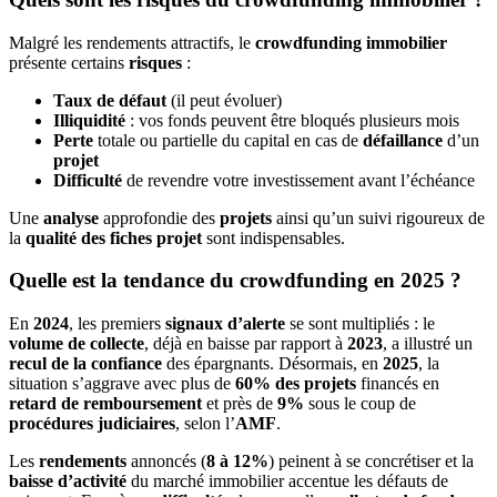
Malgré les rendements attractifs, le
crowdfunding immobilier
présente certains
risques
:
Taux de défaut
(il peut évoluer)
Illiquidité
: vos fonds peuvent être bloqués plusieurs mois
Perte
totale ou partielle du capital en cas de
défaillance
d’un
projet
Difficulté
de revendre votre investissement avant l’échéance
Une
analyse
approfondie des
projets
ainsi qu’un suivi rigoureux de
la
qualité des fiches projet
sont indispensables.
Quelle est la tendance du crowdfunding en 2025 ?
En
2024
, les premiers
signaux d’alerte
se sont multipliés : le
volume de collecte
, déjà en baisse par rapport à
2023
, a illustré un
recul de la confiance
des épargnants. Désormais, en
2025
, la
situation s’aggrave avec plus de
60% des projets
financés en
retard de remboursement
et près de
9%
sous le coup de
procédures judiciaires
, selon l’
AMF
.
Les
rendements
annoncés (
8 à 12%
) peinent à se concrétiser et la
baisse d’activité
du marché immobilier accentue les défauts de