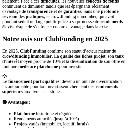
paiement. Face à ces
difficultés
, les nouvelles
collectes de fonds
continuent de diminuer, tandis que les épargnants réclament
davantage de
transparence
et de
garanties
. Sans une
profonde
révision
des
pratiques
, le crowdfunding immobilier, qui avait
pourtant séduit un large public grâce à sa promesse de
rendements
élevés
, risque de s’enfoncer encore davantage dans la
crise
.
Notre avis sur ClubFunding en 2025
En 2025,
ClubFunding
confirme son statut d’acteur majeur du
crowdfunding immobilier
. La
qualité des fiches projet
, son
taux
d’intérêt
moyen proche de 10% et la
diversification
de son offre en
font une
meilleure plateforme
pour investir.
💡
Le
financement participatif
est devenu un outil de diversification
incontournable pour tout investisseur cherchant des
rendements
supérieurs
aux livrets classiques.
🟢 Avantages :
Plateforme
historique et régulée
Rendements attractifs (jusqu’à 10%)
Projets
variés (immobilier, locatif,
fonds
)