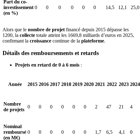
Part du co-
investissement
0
0
0
0
0
0
14,5
12,1
25,0
(en %)
Alors que le
nombre de projet
financé depuis 2015 dépasse les
1200, la
collecte
totale atteint les 1669,8 milliards d’euros en 2025,
confirmant la
croissance
continue de la
plateforme
.
Détails des remboursements et retards
Projets en retard de 0 à 6 mois
:
Année
2015
2016
2017
2018
2019
2020
2021
2022
2023
2024
Nombre
0
0
0
0
0
0
2
47
21
4
de projets
Nominal
remboursé
0
0
0
0
0
0
1,7
6,5
4,1
0
(en M€)