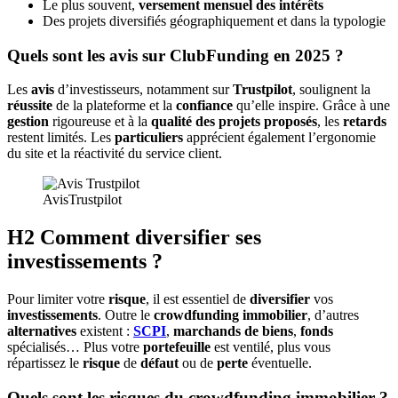
Le plus souvent,
versement mensuel des intérêts
Des projets diversifiés géographiquement et dans la typologie
Quels sont les avis sur ClubFunding en 2025 ?
Les
avis
d’investisseurs, notamment sur
Trustpilot
, soulignent la
réussite
de la plateforme et la
confiance
qu’elle inspire. Grâce à une
gestion
rigoureuse et à la
qualité des projets proposés
, les
retards
restent limités. Les
particuliers
apprécient également l’ergonomie
du site et la réactivité du service client.
AvisTrustpilot
H2 Comment diversifier ses
investissements ?
Pour limiter votre
risque
, il est essentiel de
diversifier
vos
investissements
. Outre le
crowdfunding immobilier
, d’autres
alternatives
existent :
SCPI
,
marchands de biens
,
fonds
spécialisés… Plus votre
portefeuille
est ventilé, plus vous
répartissez le
risque
de
défaut
ou de
perte
éventuelle.
Quels sont les risques du crowdfunding immobilier ?