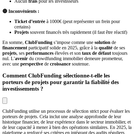
Aucun
frais
pour les investisseurs
🔴 Inconvénients :
Ticket d’entrée
à 1000€ (peut représenter un frein pour
certains)
Projets
souvent financés très rapidement (il faut être réactif)
En somme,
ClubFunding
s’impose comme une
solution
de
financement
participatif solide en 2025, grâce à la
qualité
de ses
projets
, ses
performances
élevées et son
taux de défaut
toujours
nul. L’
avenir
du crowdfunding immobilier demeure prometteur,
avec une
perspective
de
croissance
soutenue.
Comment ClubFunding sélectionne-t-elle les
porteurs de projets pour garantir la fiabilité des
investissements ?
ClubFunding utilise un processus de sélection strict pour évaluer les
porteurs de projets. Cela inclut une analyse approfondie de leur
historique financier, de leur expérience dans le secteur immobilier, et
de leur capacité à mener à bien des opérations similaires. En 2025, la
plateforme a renforcé ses critères en intégrant des audits réguliers