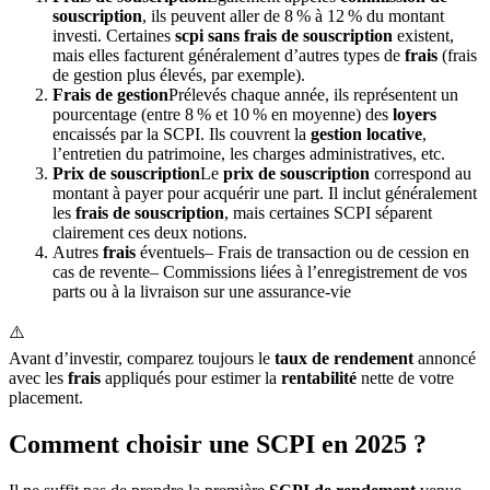
souscription
, ils peuvent aller de 8 % à 12 % du montant
investi. Certaines
scpi sans frais de souscription
existent,
mais elles facturent généralement d’autres types de
frais
(frais
de gestion plus élevés, par exemple).
Frais de gestion
Prélevés chaque année, ils représentent un
pourcentage (entre 8 % et 10 % en moyenne) des
loyers
encaissés par la SCPI. Ils couvrent la
gestion locative
,
l’entretien du patrimoine, les charges administratives, etc.
Prix de souscription
Le
prix de souscription
correspond au
montant à payer pour acquérir une part. Il inclut généralement
les
frais de souscription
, mais certaines SCPI séparent
clairement ces deux notions.
Autres
frais
éventuels– Frais de transaction ou de cession en
cas de revente– Commissions liées à l’enregistrement de vos
parts ou à la livraison sur une assurance-vie
⚠️
Avant d’investir, comparez toujours le
taux de rendement
annoncé
avec les
frais
appliqués pour estimer la
rentabilité
nette de votre
placement.
Comment choisir une SCPI en 2025 ?