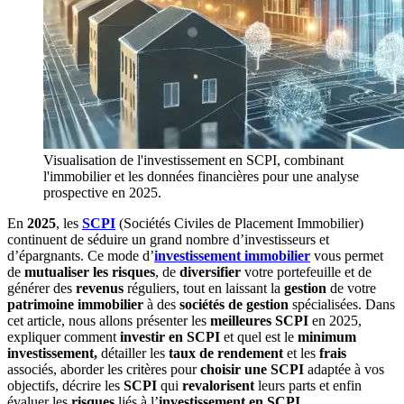
Visualisation de l'investissement en SCPI, combinant
l'immobilier et les données financières pour une analyse
prospective en 2025.
En
2025
, les
SCPI
(Sociétés Civiles de Placement Immobilier)
continuent de séduire un grand nombre d’investisseurs et
d’épargnants. Ce mode d’
investissement immobilier
vous permet
de
mutualiser les risques
, de
diversifier
votre portefeuille et de
générer des
revenus
réguliers, tout en laissant la
gestion
de votre
patrimoine immobilier
à des
sociétés de gestion
spécialisées. Dans
cet article, nous allons présenter les
meilleures SCPI
en 2025,
expliquer comment
investir en SCPI
et quel est le
minimum
investissement,
détailler les
taux de rendement
et les
frais
associés, aborder les critères pour
choisir une SCPI
adaptée à vos
objectifs, décrire les
SCPI
qui
revalorisent
leurs parts et enfin
évaluer les
risques
liés à l’
investissement en SCPI.