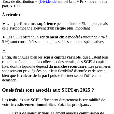
Taux de distribution = (
Dividende
annuel brut ÷ Prix moyen de la
part) x 100
À retenir :
➤ Une
performance supérieure
peut atteindre 6 % ou plus, mais
cela s’accompagne souvent d’un
risque
plus important
➤ Les SCPI offrant un
rendement cible
modéré (autour de 4 % à
5 %) sont considérées comme plus stables et moins spéculatives
⚠️
Enfin, distinguez bien les
scpi à capital variable
, qui ajustent leur
capital en fonction de la collecte et des retraits, des SCPI à capital
fixe, dont la liquidité dépend du
marché secondaire
. Les premières
sont souvent privilégiées pour leur flexibilité d’entrée et de sortie,
bien que la
valeur de la part
puisse fluctuer selon l’offre et la
demande.
Quels frais sont associés aux SCPI en 2025 ?
Les
frais
liés aux SCPI influencent directement la
rentabilité
de
votre
investissement immobilier
. Voici les principaux :
Frais de souscription
Également appelés
commission de