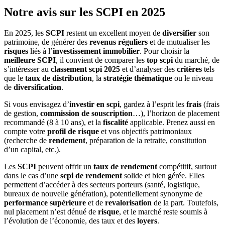
Notre avis sur les SCPI en 2025
En 2025, les
SCPI
restent un excellent moyen de
diversifier
son
patrimoine, de générer des
revenus réguliers
et de mutualiser les
risques
liés à l’
investissement immobilier
. Pour choisir la
meilleure SCPI
, il convient de comparer les
top scpi
du marché, de
s’intéresser au
classement scpi 2025
et d’analyser des
critères
tels
que le
taux de distribution
, la
stratégie thématique
ou le niveau
de
diversification
.
Si vous envisagez d’
investir en scpi
, gardez à l’esprit les
frais
(frais
de gestion,
commission de souscription
…), l’horizon de placement
recommandé (8 à 10 ans), et la
fiscalité
applicable. Prenez aussi en
compte votre
profil de risque
et vos objectifs patrimoniaux
(recherche de
rendement
, préparation de la retraite, constitution
d’un capital, etc.).
Les
SCPI
peuvent offrir un
taux de rendement
compétitif, surtout
dans le cas d’une
scpi de rendement
solide et bien gérée. Elles
permettent d’accéder à des secteurs porteurs (santé, logistique,
bureaux de nouvelle génération), potentiellement synonyme de
performance supérieure
et de
revalorisation
de la part. Toutefois,
nul placement n’est dénué de
risque
, et le marché reste soumis à
l’évolution de l’économie, des taux et des
loyers
.