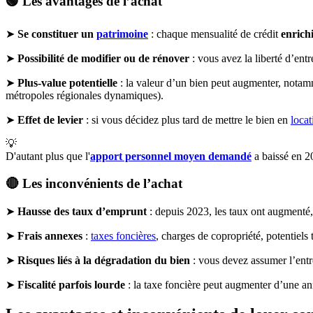
🟢 Les avantages de l’achat
➤
Se constituer un
patrimoine
: chaque mensualité de crédit
enrichi
➤
Possibilité de modifier ou de rénover
: vous avez la liberté d’ent
➤
Plus-value potentielle
: la valeur d’un bien peut augmenter, notam
métropoles régionales dynamiques).
➤
Effet de levier
: si vous décidez plus tard de mettre le bien en
locat
💡
D'autant plus que l'
apport personnel moyen demandé
a baissé en 2
🔴 Les inconvénients de l’achat
➤
Hausse des taux d’emprunt
: depuis 2023, les taux ont augmenté, 
➤
Frais annexes
:
taxes foncières
, charges de copropriété, potentiel
➤
Risques liés à la dégradation du bien
: vous devez assumer l’entre
➤
Fiscalité parfois lourde
: la taxe foncière peut augmenter d’une an